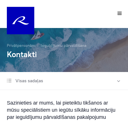
Privātpersonām
Ieguldījumu pārvaldīšana
Kontakti
Visas sadaļas
Investēšanas pieeja
Kontakti
Sazinieties ar mums, lai pieteiktu tikšanos ar
Ilgtspēja individuālajā portfeļa pārvaldīšanā
mūsu speciālistiem un iegūtu sīkāku informāciju
par ieguldījumu pārvaldīšanas pakalpojumu