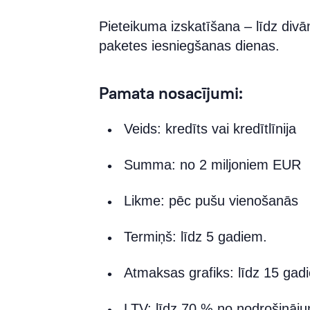
Pieteikuma izskatīšana – līdz di
paketes iesniegšanas dienas.
Pamata nosacījumi:
Veids: kredīts vai kredītlīnija
Summa: no 2 miljoniem EUR
Likme: pēc pušu vienošanās
Termiņš: līdz 5 gadiem.
Atmaksas grafiks: līdz 15 gad
LTV: līdz 70 % no nodrošināju