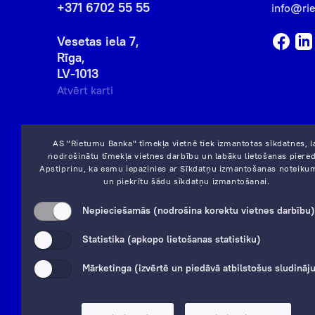
+371 6702 55 55
info@ri
Vesetas iela 7,
Rīga,
LV-1013
Atvērt karti
AS "Rietumu Banka" tīmekļa vietnē tiek izmantotas sīkdatnes, l
nodrošinātu tīmekļa vietnes darbību un labāku lietošanas piered
Apstiprinu, ka esmu iepazinies ar
Sīkdatņu izmantošanas noteiku
un piekrītu šādu sīkdatņu izmantošanai.
Nepieciešamās (nodrošina korektu vietnes darbību)
Statistika (apkopo lietošanas statistiku)
Mārketinga (izvērtē un piedāvā atbilstošus sludinā