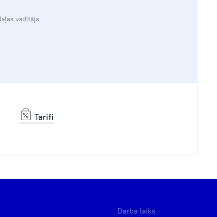
aļas vadītājs
Tarifi
Darba laiks