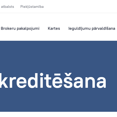
 atbalsts
Piekļūstamība
Brokeru pakalpojumi
Kartes
Ieguldījumu pārvaldīšana
kreditēšana