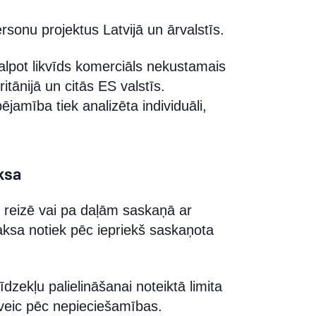
rsonu projektus Latvijā un ārvalstīs.
lpot likvīds komerciāls nekustamais
britānijā un citās ES valstīs.
amība tiek analizēta individuāli,
ksa
 reizē vai pa daļām saskaņā ar
aksa notiek pēc iepriekš saskaņota
dzekļu palielināšanai noteiktā limita
veic pēc nepieciešamības.