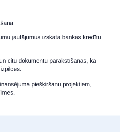
āšana
jumu jautājumus izskata bankas kredītu
 un citu dokumentu parakstīšanas, kā
izpildes.
inansējuma piešķiršanu projektiem,
zīmes.