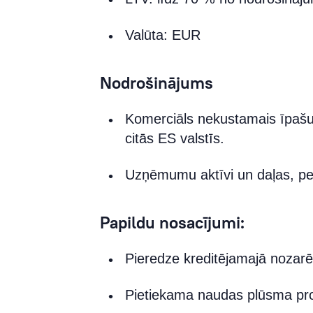
Valūta: EUR
Nodrošinājums
Komerciāls nekustamais īpašums 
citās ES valstīs.
Uzņēmumu aktīvi un daļas, per
Papildu nosacījumi:
Pieredze kreditējamajā nozarē
Pietiekama naudas plūsma p