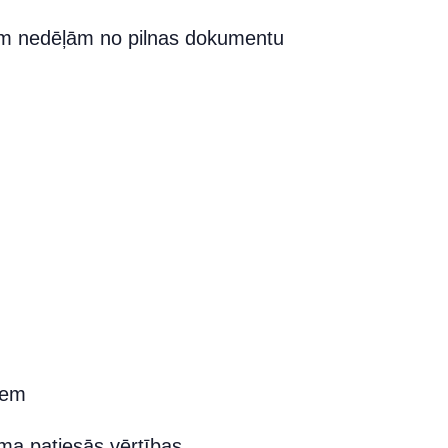
vām nedēļām no pilnas dokumentu
iem
ma patiesās vērtības