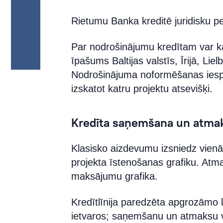
Rietumu Banka kreditē juridisku pe
Par nodrošinājumu kredītam var ka
īpašums Baltijas valstīs, Īrijā, Liel
Nodrošinājuma noformēšanas iespēj
izskatot katru projektu atsevišķi.
Kredīta saņemšana un atma
Klasisko aizdevumu izsniedz vienā
projekta īstenošanas grafiku. Atm
maksājumu grafika.
Kredītlīnija paredzēta apgrozāmo lī
ietvaros; saņemšanu un atmaksu 