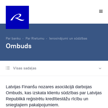
Par banku
Par Rietumu
Ierosinājumi un sūdzības
Ombuds
Visas sadaļas
Par mums
Bankas vēsture
Latvijas Finanšu nozares asociācijā darbojas
Labdarības fonds
Ombuds, kas izskata klientu sūdzības par Latvijas
Republikā reģistrētu kredītiestāžu rīcību un
Vadība
sniegtajiem pakalpojumiem.