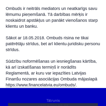
Darba piedāvājumi
Ombuds ir neitrāls mediators un neatkarīgs savu
lēmumu pieņemšanā. Tā darbības mērķis ir
Ierosinājumi un sūdzības
noskaidrot apstākļus un panākt vienošanos starp
Ombuds
klientu un banku.
Trauksmes celšana
Sākot ar 18.05.2018. Ombuds risina ne tikai
Ilgtspēja
patērētāju strīdus, bet arī klientu-juridisku personu
strīdus.
Sūdzību noformēšanas un iesniegšanas kārtība,
kā arī izskatīšanas termiņš ir norādīts
Reglamentā, ar kuru var iepazīties Latvijas
Finanšu nozares asociācijas Ombuda mājaslapā
https://www.financelatvia.eu/ombuds/
.
Tālrunis
+371 6702 55 55