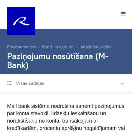
Privātpersonām
Konti un darījumi
Attālinātā vadība
Paziņojumu nosūtīšana (M-
Bank)
Visas sadaļas
Norēķinu konts
Maksājumi
Mail bank sistēma nodrošina saņemt paziņojumus
Operācijas ar valūtām
par konta stāvokli, līdzekļu ieskaitīšanu un
norakstīšanu no konta, transakcijām ar
Attālinātā vadība
kredītkartēm, procentu aprēķinu noguldījumam vai