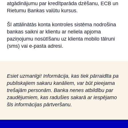
Datorā
atgādinājumu par kredītparāda dzēšanu, ECB un
Rietumu Bankas valūtu kursus.
Planšetdatorā vai viedtālrunī
Šī attālinātās konta kontroles sistēma nodrošina
Tālrunis
bankas saikni ar klientu ar neliela apjoma
paziņojumu nosūtīšanu uz klienta mobilo tālruni
Paziņojumu nosūtīšana (M-Bank)
(sms) vai e-pasta adresi.
Identifikācijas sistēma
Rietumu PSD2 API
Esiet uzmanīgi! Informācija, kas tiek pārraidīta pa
IBAN kalkulators
publiskajiem sakaru kanāliem, var būt pieejama
trešajām personām. Banka nenes atbildību par
zaudējumiem, kas radušies sakarā ar iespējamo
šīs informācijas pārtveršanu.