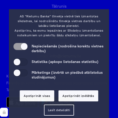
Tālrunis
+371 6702 55 55
AS "Rietumu Banka" tīmekļa vietnē tiek izmantotas
sīkdatnes, lai nodrošinātu tīmekļa vietnes darbību un
Vesetas iela 7,
labāku lietošanas pieredzi.
Rīga,
Apstiprinu, ka esmu iepazinies ar
Sīkdatņu izmantošanas
noteikumiem
un piekrītu šādu sīkdatņu izmantošanai.
LV-1013
Atvērt karti
Nepieciešamās (nodrošina korektu vietnes
darbību)
Email:
info@rietumu.lv
Statistika (apkopo lietošanas statistiku)
Mārketinga (izvērtē un piedāvā atbilstošus
Konfidencialitāte
Rekvizīti
Noguldījumu garantijas
sludinājumus)
Finanšu un kontu drošība
Ieguldītāju aizsardzības sistēma
Tarifi
Dokumenti
Trauksmes celšana
Apstiprināt visas
Apstiprināt izvēlētās
Lasīt detalizēti