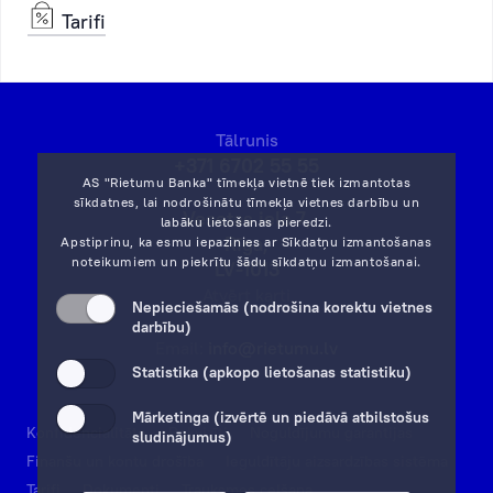
Tarifi
Tālrunis
+371 6702 55 55
AS "Rietumu Banka" tīmekļa vietnē tiek izmantotas
sīkdatnes, lai nodrošinātu tīmekļa vietnes darbību un
Vesetas iela 7,
labāku lietošanas pieredzi.
Rīga,
Apstiprinu, ka esmu iepazinies ar
Sīkdatņu izmantošanas
noteikumiem
un piekrītu šādu sīkdatņu izmantošanai.
LV-1013
Atvērt karti
Nepieciešamās (nodrošina korektu vietnes
darbību)
Email:
info@rietumu.lv
Statistika (apkopo lietošanas statistiku)
Mārketinga (izvērtē un piedāvā atbilstošus
Konfidencialitāte
Rekvizīti
Noguldījumu garantijas
sludinājumus)
Finanšu un kontu drošība
Ieguldītāju aizsardzības sistēma
Tarifi
Dokumenti
Trauksmes celšana