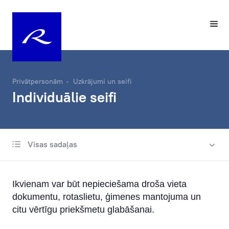
Privātpersonām
Uzkrājumi un seifi
Individuālie seifi
Visas sadaļas
Rietumu Klasiskie noguldījumi
Investīciju zelts
Ikvienam var būt nepieciešama droša vieta
Individuālie seifi
dokumentu, rotaslietu, ģimenes mantojuma un
citu vērtīgu priekšmetu glabāšanai.