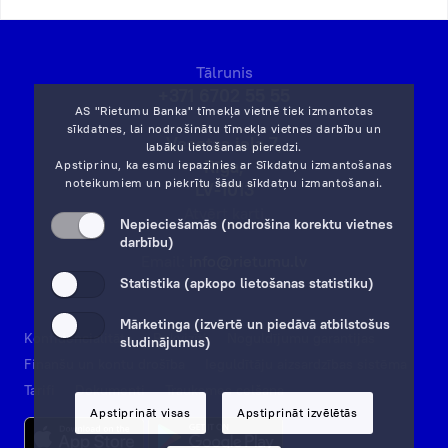
Tālrunis
+371 6702 55 55
AS "Rietumu Banka" tīmekļa vietnē tiek izmantotas
sīkdatnes, lai nodrošinātu tīmekļa vietnes darbību un
Vesetas iela 7,
labāku lietošanas pieredzi.
Rīga,
Apstiprinu, ka esmu iepazinies ar
Sīkdatņu izmantošanas
noteikumiem
un piekrītu šādu sīkdatņu izmantošanai.
LV-1013
Atvērt karti
Nepieciešamās (nodrošina korektu vietnes
darbību)
Email:
info@rietumu.lv
Statistika (apkopo lietošanas statistiku)
Mārketinga (izvērtē un piedāvā atbilstošus
Konfidencialitāte
Rekvizīti
Noguldījumu garantijas
sludinājumus)
Finanšu un kontu drošība
Ieguldītāju aizsardzības sistēma
Tarifi
Dokumenti
Trauksmes celšana
Apstiprināt visas
Apstiprināt izvēlētās