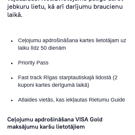
Classic Corporate
jebkuru lietu, kā arī darījumu braucienu
laikā.
Apple Pay
Google Pay
Ceļojumu apdrošināšana kartes lietotājam uz
Ērtība un drošība
laiku līdz 50 dienām
Algu projekts
Priority Pass
Kredītlīnija
Fast track Rīgas starptautiskajā lidostā (2
Apdrošināšana
kuponi kartes derīgumā laikā)
eKomercija
Atlaides vietās, kas iekļautas Rietumu Guide
Priority Pass
Ceļojumu apdrošināšana VISA Gold
FAQ: Kartes
maksājumu karšu lietotājiem