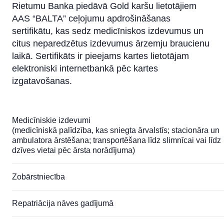
Visa Click to Pay
Rietumu Banka piedāvā Gold karšu lietotājiem
AAS “BALTA” ceļojumu apdrošināšanas
sertifikātu, kas sedz medicīniskos izdevumus un
citus neparedzētus izdevumus ārzemju braucienu
laikā. Sertifikāts ir pieejams kartes lietotājam
elektroniski internetbankā pēc kartes
izgatavošanas.
Medicīniskie izdevumi
(medicīniskā palīdzība, kas sniegta ārvalstīs; stacionāra un
ambulatora ārstēšana; transportēšana līdz slimnīcai vai līdz
dzīves vietai pēc ārsta norādījuma)
Zobārstniecība
Repatriācija nāves gadījumā