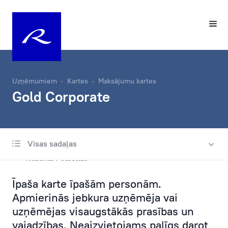
Uzņēmumiem
Kartes
Maksājumu kartes
Gold Corporate
Visas sadaļas
Maksājumu kartes
Platinum Corporate
Īpaša karte īpašām personām.
Gold Corporate
Apmierinās jebkura uzņēmēja vai
Silver Corporate
uzņēmējas visaugstākās prasības un
vajadzības. Neaizvietojams palīgs darot