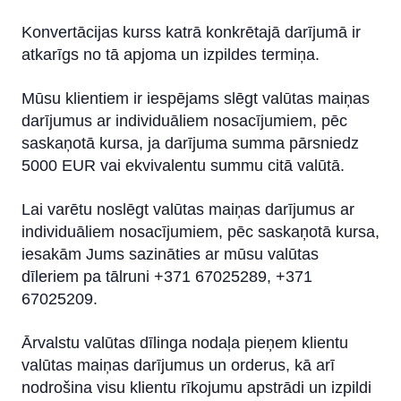
Operāciju veidi
Konvertācijas kurss katrā konkrētajā darījumā ir
Rekomendācijas
atkarīgs no tā apjoma un izpildes termiņa.
Attālinātā vadība
Mūsu klientiem ir iespējams slēgt valūtas maiņas
darījumus ar individuāliem nosacījumiem, pēc
IBAN kalkulators
saskaņotā kursa, ja darījuma summa pārsniedz
5000 EUR vai ekvivalentu summu citā valūtā.
Lai varētu noslēgt valūtas maiņas darījumus ar
individuāliem nosacījumiem, pēc saskaņotā kursa,
iesakām Jums sazināties ar mūsu valūtas
dīleriem pa tālruni +371 67025289, +371
67025209.
Ārvalstu valūtas dīlinga nodaļa pieņem klientu
valūtas maiņas darījumus un orderus, kā arī
nodrošina visu klientu rīkojumu apstrādi un izpildi