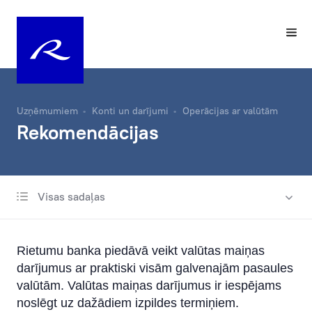
Uzņēmumiem
Konti un darījumi
Operācijas ar valūtām
Rekomendācijas
Visas sadaļas
Norēķinu konts
Maksājumi
Rietumu banka piedāvā veikt valūtas maiņas
Operācijas ar valūtām
darījumus ar praktiski visām galvenajām pasaules
Valūtu kursi
valūtām. Valūtas maiņas darījumus ir iespējams
noslēgt uz dažādiem izpildes termiņiem.