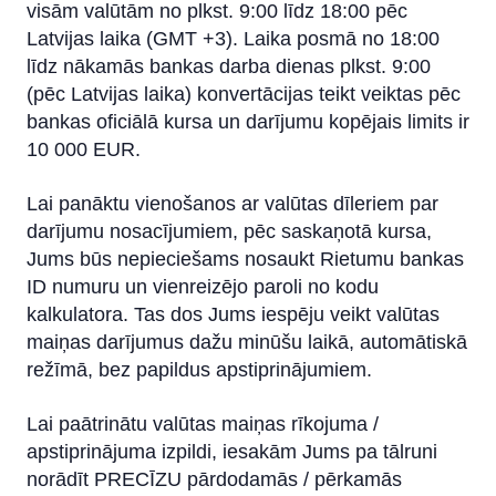
visām valūtām no plkst. 9:00 līdz 18:00 pēc
Latvijas laika (GMT +3). Laika posmā no 18:00
līdz nākamās bankas darba dienas plkst. 9:00
(pēc Latvijas laika) konvertācijas teikt veiktas pēc
bankas oficiālā kursa un darījumu kopējais limits ir
10 000 EUR.
Lai panāktu vienošanos ar valūtas dīleriem par
darījumu nosacījumiem, pēc saskaņotā kursa,
Jums būs nepieciešams nosaukt Rietumu bankas
ID numuru un vienreizējo paroli no kodu
kalkulatora. Tas dos Jums iespēju veikt valūtas
maiņas darījumus dažu minūšu laikā, automātiskā
režīmā, bez papildus apstiprinājumiem.
Lai paātrinātu valūtas maiņas rīkojuma /
apstiprinājuma izpildi, iesakām Jums pa tālruni
norādīt PRECĪZU pārdodamās / pērkamās