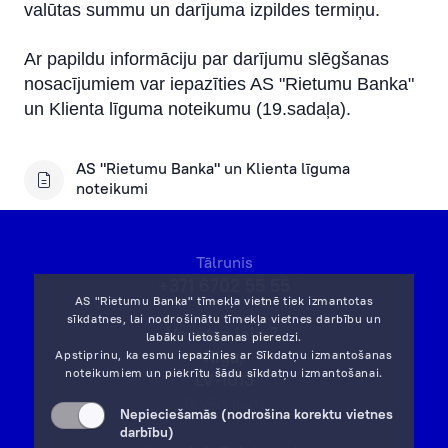
valūtas summu un darījuma izpildes termiņu.
Ar papildu informāciju par darījumu slēgšanas
nosacījumiem var iepazīties AS "Rietumu Banka"
un Klienta līguma noteikumu (19.sadaļa).
AS "Rietumu Banka" un Klienta līguma
noteikumi
Tālrunis
+371 6702 55 55
AS "Rietumu Banka" tīmekļa vietnē tiek izmantotas
sīkdatnes, lai nodrošinātu tīmekļa vietnes darbību un
Vesetas iela 7,
labāku lietošanas pieredzi.
Rīga,
Apstiprinu, ka esmu iepazinies ar
Sīkdatņu izmantošanas
noteikumiem
un piekrītu šādu sīkdatņu izmantošanai.
LV-1013
Atvērt karti
Nepieciešamās (nodrošina korektu vietnes
darbību)