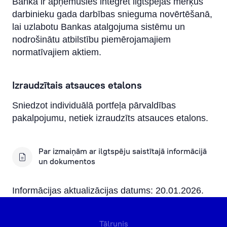
Banka ir apņēmusies integrēt ilgtspējas mērķus
darbinieku gada darbības snieguma novērtēšanā,
lai uzlabotu Bankas atalgojuma sistēmu un
nodrošinātu atbilstību piemērojamajiem
normatīvajiem aktiem.
Izraudzītais atsauces etalons
Sniedzot individuālā portfeļa pārvaldības
pakalpojumu, netiek izraudzīts atsauces etalons.
Par izmaiņām ar ilgtspēju saistītajā informācijā
un dokumentos
Informācijas aktualizācijas datums: 20.01.2026.
Tālrunis