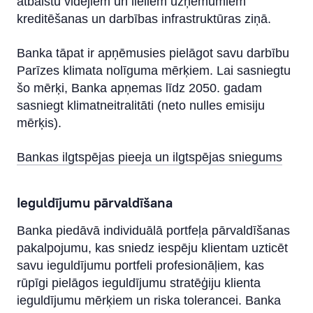
atbalstu vidējiem un lieliem uzņēmumiem
kreditēšanas un darbības infrastruktūras ziņā.
Banka tāpat ir apņēmusies pielāgot savu darbību
Parīzes klimata nolīguma mērķiem. Lai sasniegtu
šo mērķi, Banka apņemas līdz 2050. gadam
sasniegt klimatneitralitāti (neto nulles emisiju
mērķis).
Bankas ilgtspējas pieeja un ilgtspējas sniegums
Ieguldījumu pārvaldīšana
Banka piedāvā individuālā portfeļa pārvaldīšanas
pakalpojumu, kas sniedz iespēju klientam uzticēt
savu ieguldījumu portfeli profesionāļiem, kas
rūpīgi pielāgos ieguldījumu stratēģiju klienta
ieguldījumu mērķiem un riska tolerancei. Banka