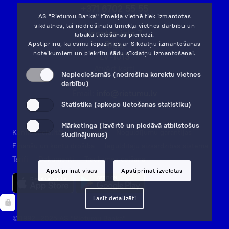
+371 6702 55 55
AS "Rietumu Banka" tīmekļa vietnē tiek izmantotas
sīkdatnes, lai nodrošinātu tīmekļa vietnes darbību un
Vesetas iela 7,
labāku lietošanas pieredzi.
Rīga,
Apstiprinu, ka esmu iepazinies ar
Sīkdatņu izmantošanas
noteikumiem
un piekrītu šādu sīkdatņu izmantošanai.
LV-1013
Atvērt karti
Nepieciešamās (nodrošina korektu vietnes
darbību)
Email:
info@rietumu.lv
Statistika (apkopo lietošanas statistiku)
Mārketinga (izvērtē un piedāvā atbilstošus
Konfidencialitāte
Rekvizīti
Noguldījumu garantijas
sludinājumus)
Finanšu un kontu drošība
Ieguldītāju aizsardzības sistēma
Tarifi
Dokumenti
Trauksmes celšana
Apstiprināt visas
Apstiprināt izvēlētās
Lasīt detalizēti
© 1992—2025 AS "Rietumu Banka"