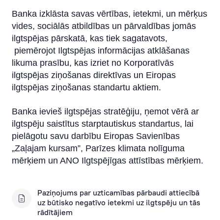
Banka izklāsta savas vērtības, ietekmi, un mērķus
vides, sociālās atbildības un pārvaldības jomās
ilgtspējas pārskatā, kas tiek sagatavots,
piemērojot Ilgtspējas informācijas atklāšanas
likuma prasību, kas izriet no Korporatīvās
ilgtspējas ziņošanas direktīvas un Eiropas
ilgtspējas ziņošanas standartu aktiem.
Banka ievieš ilgtspējas stratēģiju, ņemot vērā ar
ilgtspēju saistītus starptautiskus standartus, lai
pielāgotu savu darbību Eiropas Savienības
„Zaļajam kursam”, Parīzes klimata nolīguma
mērķiem un ANO Ilgtspējīgas attīstības mērķiem.
Paziņojums par uzticamības pārbaudi attiecībā
uz būtisko negatīvo ietekmi uz ilgtspēju un tās
rādītājiem