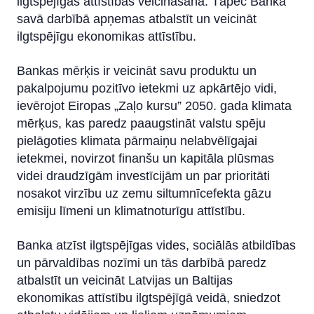
ilgtspējīgas attīstības veicināšanā. Tāpēc Banka
savā darbībā apņemas atbalstīt un veicināt
ilgtspējīgu ekonomikas attīstību.
Bankas mērķis ir veicināt savu produktu un
pakalpojumu pozitīvo ietekmi uz apkārtējo vidi,
ievērojot Eiropas „Zaļo kursu” 2050. gada klimata
mērķus, kas paredz paaugstināt valstu spēju
pielāgoties klimata pārmaiņu nelabvēlīgajai
ietekmei, novirzot finanšu un kapitāla plūsmas
videi draudzīgām investīcijām un par prioritāti
nosakot virzību uz zemu siltumnīcefekta gāzu
emisiju līmeni un klimatnoturīgu attīstību.
Banka atzīst ilgtspējīgas vides, sociālās atbildības
un pārvaldības nozīmi un tās darbībā paredz
atbalstīt un veicināt Latvijas un Baltijas
ekonomikas attīstību ilgtspējīgā veidā, sniedzot