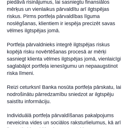
piedāvā risinājumus, lai sasniegtu finansiālos
mērķus un vienlaikus pārvaldītu arī ilgtspējas
riskus. Pirms portfeļa pārvaldības līguma
noslēgšanas, klientiem ir iespēja precizēt savas
vēlmes ilgtspējas jomā.
Portfeļa pārvaldnieks integrē ilgtspējas riskus
kopējā risku novērtēšanas procesā ar mērķi
sasniegt klienta vēlmes ilgtspējas jomā, vienlaicīgi
saglabājot portfeļa ienesīgumu un nepaaugstinot
riska līmeni.
Reizi ceturksnī Banka nosūta portfeļa pārskatu, lai
nodrošinātu pārredzamību sniedzot ar ilgtspēju
saistītu informāciju.
Individuālā portfeļa pārvaldīšanas pakalpojums
neveicina vides un sociālos raksturlielumus, kā arī