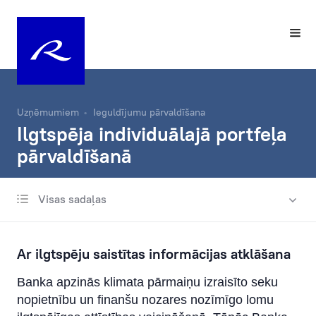
Uzņēmumiem
Ieguldījumu pārvaldīšana
Ilgtspēja individuālajā portfeļa
pārvaldīšanā
Visas sadaļas
Investēšanas pieeja
Kontakti
Ar ilgtspēju saistītas informācijas atklāšana
Ilgtspēja individuālajā portfeļa pārvaldīšanā
Banka apzinās klimata pārmaiņu izraisīto seku
nopietnību un finanšu nozares nozīmīgo lomu