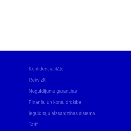
Konfidencialitāte
Rekvizīti
Noguldījumu garantijas
Finanšu un kontu drošība
Ieguldītāju aizsardzības sistēma
Tarifi