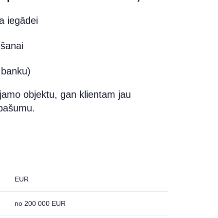
 iegādei
ēšanai
r banku)
jamo objektu, gan klientam jau
īpašumu.
EUR
no 200 000 EUR