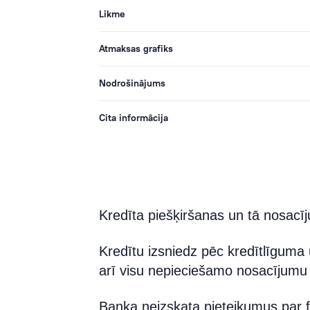
Likme
Atmaksas grafiks
Nodrošinājums
Cita informācija
Kredīta piešķiršanas un tā nosacī
Kredītu izsniedz pēc kredītlīguma
arī visu nepieciešamo nosacījumu 
Banka neizskata pieteikumus par f