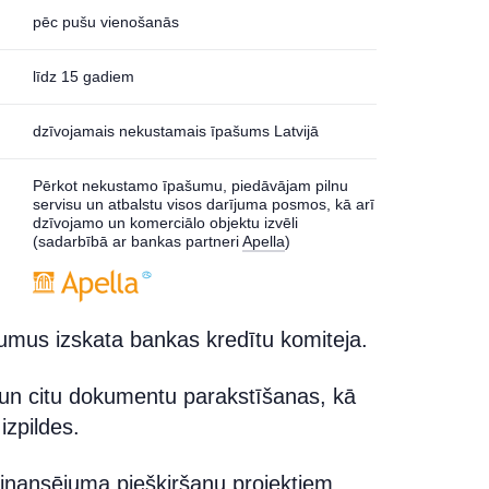
pēc pušu vienošanās
līdz 15 gadiem
dzīvojamais nekustamais īpašums Latvijā
Pērkot nekustamo īpašumu, piedāvājam pilnu
servisu un atbalstu visos darījuma posmos, kā arī
dzīvojamo un komerciālo objektu izvēli
(sadarbībā ar bankas partneri
Apella
)
jumus izskata bankas kredītu komiteja.
 un citu dokumentu parakstīšanas, kā
izpildes.
inansējuma piešķiršanu projektiem,