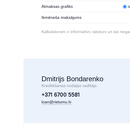
Atmaksas grafiks
Ikmēneša maksājums
Kalkulatoram ir informatīvs raksturs un tas negar
Dmitrijs Bondarenko
Kreditēšanas nodaļas vadītājs
+371 6700 5581
loan@rietumu.lv