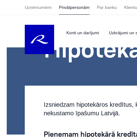
Uzņēmumiem
Privātpersonām
Par banku
Klient
Konti un darījumi
Uzkrājumi un s
Hipotēka
Izsniedzam hipotekāros kredītus, 
nekustamo īpašumu Latvijā.
Pieņemam hipotekārā kredīt