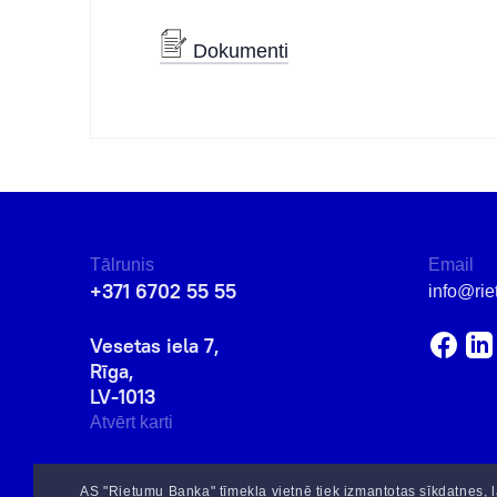
Dokumenti
Tālrunis
Email
+371 6702 55 55
info@rie
Vesetas iela 7,
Rīga,
LV-1013
Atvērt karti
AS "Rietumu Banka" tīmekļa vietnē tiek izmantotas sīkdatnes, l