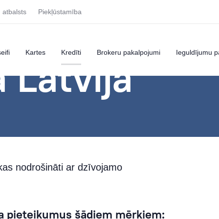
u atbalsts
Piekļūstamība
eifi
Kartes
Kredīti
Brokeru pakalpojumi
Ieguldījumu p
 Latvijā
kas nodrošināti ar dzīvojamo
a pieteikumus šādiem mērķiem: