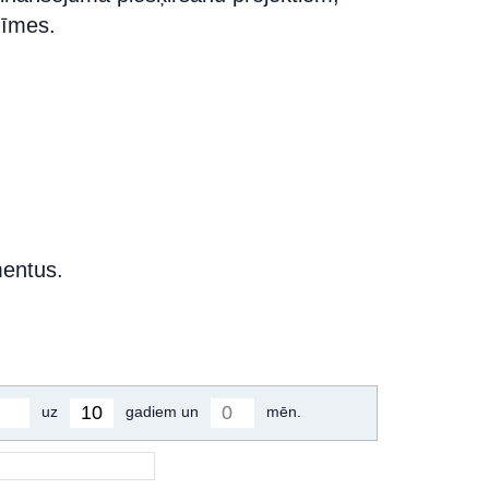
zīmes.
mentus.
uz
gadiem un
mēn.