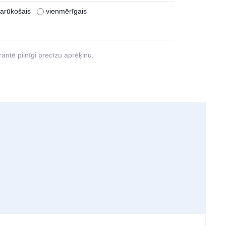
sarūkošais
vienmērīgais
antē pilnīgi precīzu aprēķinu.