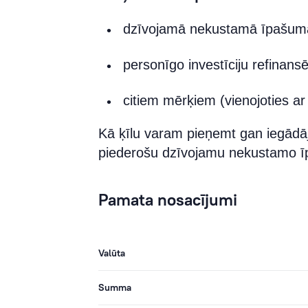
dzīvojamā nekustamā īpašuma
personīgo investīciju refinans
citiem mērķiem (vienojoties a
Kā ķīlu varam pieņemt gan iegādā
piederošu dzīvojamu nekustamo 
Pamata nosacījumi
Valūta
Summa