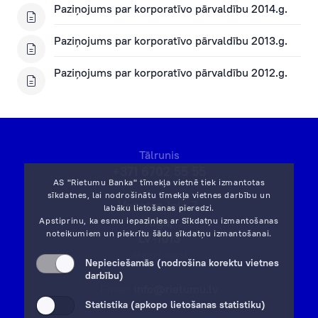
Paziņojums par korporatīvo pārvaldību 2014.g.
Paziņojums par korporatīvo pārvaldību 2013.g.
Paziņojums par korporatīvo pārvaldību 2012.g.
Tālrunis
+371 6702 55 55
AS "Rietumu Banka" tīmekļa vietnē tiek izmantotas
sīkdatnes, lai nodrošinātu tīmekļa vietnes darbību un
Vesetas iela 7,
labāku lietošanas pieredzi.
Rīga,
Apstiprinu, ka esmu iepazinies ar
Sīkdatņu izmantošanas
noteikumiem
un piekrītu šādu sīkdatņu izmantošanai.
LV-1013
Atvērt karti
Nepieciešamās (nodrošina korektu vietnes
darbību)
Email:
info@rietumu.lv
Statistika (apkopo lietošanas statistiku)