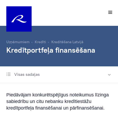
Uzņēmumiem
Kredīti
Kreditēšana Latvijā
Kredītportfeļa finansēšana
Visas sadaļas
Starptautiskā kreditēšana
Kreditēšana Latvijā
Piedāvājam konkurētspējīgus noteikumus līzinga
Uzņēmējdarbības kreditēšana
sabiedrību un citu nebanku kredītiestāžu
Transporta kreditēšana
kredītportfeļa finansēšanai un pārfinansēšanai.