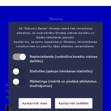
Tālrunis
+371 6702 55 55
AS "Rietumu Banka" tīmekļa vietnē tiek izmantotas
sīkdatnes, lai nodrošinātu tīmekļa vietnes darbību un
Vesetas iela 7,
labāku lietošanas pieredzi.
Rīga,
Apstiprinu, ka esmu iepazinies ar
Sīkdatņu izmantošanas
noteikumiem
un piekrītu šādu sīkdatņu izmantošanai.
LV-1013
Atvērt karti
Nepieciešamās (nodrošina korektu vietnes
darbību)
Email:
info@rietumu.lv
Statistika (apkopo lietošanas statistiku)
Mārketinga (izvērtē un piedāvā atbilstošus
Konfidencialitāte
Rekvizīti
Noguldījumu garantijas
sludinājumus)
Finanšu un kontu drošība
Ieguldītāju aizsardzības sistēma
Tarifi
Dokumenti
Trauksmes celšana
Apstiprināt visas
Apstiprināt izvēlētās