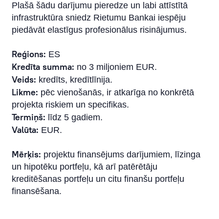
Kredītportfeļa finansēšana
Plašā šādu darījumu pieredze un labi attīstītā
infrastruktūra sniedz Rietumu Bankai iespēju
Finansējums tirdzniecībai
piedāvāt elastīgus profesionālus risinājumus.
Dokumentāras operācijas
Reģions:
ES
Kredīta summa:
no 3 miljoniem EUR.
Korporatīvās finanses un investīcijas
Veids:
kredīts, kredītlīnija.
Obligāciju emisijas
Likme:
pēc vienošanās, ir atkarīga no konkrētā
projekta riskiem un specifikas.
Transporta kreditēšana
Termiņš:
līdz 5 gadiem.
Valūta:
EUR.
Mērķis:
projektu finansējums darījumiem, līzinga
un hipotēku portfeļu, kā arī patērētāju
kreditēšanas portfeļu un citu finanšu portfeļu
finansēšana.