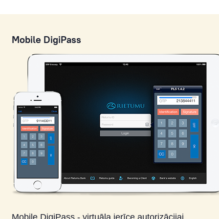
Mobile DigiPass
Mobile DigiPass - virtuāla ierīce autorizācijai,