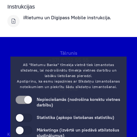
Instrukcijas
iRietumu un Digipass Mobile instrukcija.
Tālrunis
+371 6702 55 55
AS "Rietumu Banka" tīmekļa vietnē tiek izmantotas
sīkdatnes, lai nodrošinātu tīmekļa vietnes darbību un
Vesetas iela 7,
labāku lietošanas pieredzi.
Rīga,
Apstiprinu, ka esmu iepazinies ar
Sīkdatņu izmantošanas
noteikumiem
un piekrītu šādu sīkdatņu izmantošanai.
LV-1013
Atvērt karti
Nepieciešamās (nodrošina korektu vietnes
darbību)
Email:
info@rietumu.lv
Statistika (apkopo lietošanas statistiku)
Mārketinga (izvērtē un piedāvā atbilstošus
Konfidencialitāte
Rekvizīti
Noguldījumu garantijas
sludinājumus)