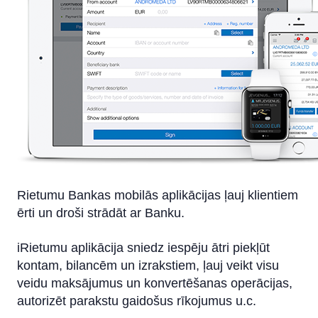
Datorā
Planšetdatorā vai viedtālrunī
Tālrunis
Paziņojumu nosūtīšana (M-Bank)
Identifikācijas sistēma
Rietumu PSD2 API
IBAN kalkulators
Rietumu Bankas mobilās aplikācijas ļauj klientiem
ērti un droši strādāt ar Banku.
iRietumu aplikācija sniedz iespēju ātri piekļūt
kontam, bilancēm un izrakstiem, ļauj veikt visu
veidu maksājumus un konvertēšanas operācijas,
autorizēt parakstu gaidošus rīkojumus u.c.