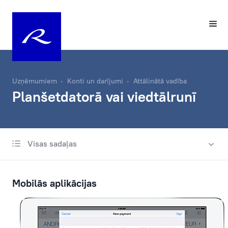
Uzņēmumiem
Konti un darījumi
Attālinātā vadība
Planšetdatorā vai viedtālrunī
Visas sadaļas
Norēķinu konts
Maksājumi
Mobilās aplikācijas
Operācijas ar valūtām
Attālinātā vadība