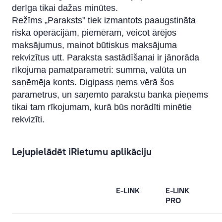
derīga tikai dažas minūtes.
Režīms „Paraksts” tiek izmantots paaugstināta
riska operācijām, piemēram, veicot ārējos
maksājumus, mainot būtiskus maksājuma
rekvizītus utt. Paraksta sastādīšanai ir jānorāda
rīkojuma pamatparametri: summa, valūta un
saņēmēja konts. Digipass ņems vērā šos
parametrus, un saņemto parakstu banka pieņems
tikai tam rīkojumam, kurā būs norādīti minētie
rekvizīti.
Lejupielādēt iRietumu aplikāciju
E-LINK
E-LINK
PRO