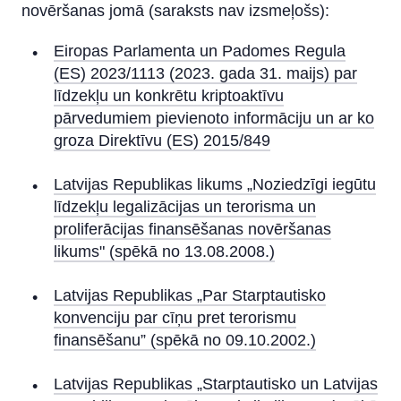
novēršanas jomā (saraksts nav izsmeļošs):
Konfidencialitāte
Eiropas Parlamenta un Padomes Regula
Finanšu un kontu drošība
(ES) 2023/1113 (2023. gada 31. maijs) par
līdzekļu un konkrētu kriptoaktīvu
Noguldījumu garantijas
pārvedumiem pievienoto informāciju un ar ko
groza Direktīvu (ES) 2015/849
Ieguldītāju aizsardzības sistēma
Patērētāja pamatkonts
Latvijas Republikas likums „Noziedzīgi iegūtu
līdzekļu legalizācijas un terorisma un
Informācijas atklāšana
proliferācijas finansēšanas novēršanas
likums" (spēkā no 13.08.2008.)
Latvijas Bankas „Klientu skola”
Latvijas Republikas „Par Starptautisko
Pirmskrīzes hipotekāro kredītu saistību dzēšana
konvenciju par cīņu pret terorismu
finansēšanu” (spēkā no 09.10.2002.)
Latvijas Republikas „Starptautisko un Latvijas