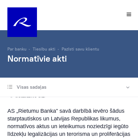
Par banku
Tiesību akti
Pazīsti savu klientu
Normatīvie akti
Visas sadaļas
Pazīsti savu klientu
Normatīvie akti
AS „Rietumu Banka” savā darbībā ievēro šādus
Pamatjautājumi un atbildes par sankcijām
starptautiskos un Latvijas Republikas likumus,
Informācija patērētājiem par kontu maiņas
normatīvos aktus un ieteikumus noziedzīgi iegūto
pakalpojumu
līdzekļu legalizācijas un terorisma un proliferācijas