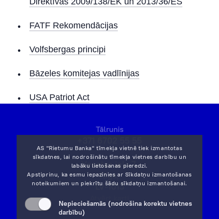
Direktīvas 2009/138/EK un 2013/36/ES
FATF Rekomendācijas
Volfsbergas principi
Bāzeles komitejas vadlīnijas
USA Patriot Act
Tālrunis
+371 6702 55 55
AS "Rietumu Banka" tīmekļa vietnē tiek izmantotas
sīkdatnes, lai nodrošinātu tīmekļa vietnes darbību un
Vesetas iela 7,
labāku lietošanas pieredzi.
Rīga,
Apstiprinu, ka esmu iepazinies ar
Sīkdatņu izmantošanas
noteikumiem
un piekrītu šādu sīkdatņu izmantošanai.
LV-1013
Atvērt karti
Nepieciešamās (nodrošina korektu vietnes
darbību)